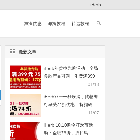
iHerb
海淘优惠
海淘教程
转运教程
最新文章
iHerb年货抢先购活动：全场
多款产品可选，消费满399
元即享75折
01/13
iHerb双十一狂欢购，购物即
可享受74折优惠，折扣码
DOUBLE1124
11/07
iHerb 10.10购物狂欢节活
动：全场78折，折扣码