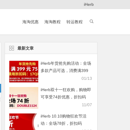
iHerb
海淘优惠
海淘教程
转运教程
最新文章
iHerb年货抢先购活动：全场
多款产品可选，消费满399
元即享75折
01/13
iHerb双十一狂欢购，购物即
可享受74折优惠，折扣码
DOUBLE1124
11/07
iHerb 10.10购物狂欢节活
动：全场78折，折扣码