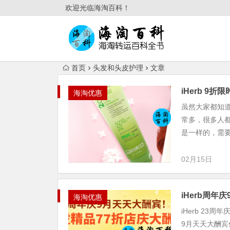
欢迎光临海淘百科！
首页
头发和头皮护理
文章
iHerb 
海淘优惠
虽然大家都知
常多，很多人
是一样的，需要
02月15日
iHerb周
海淘优惠
iHerb 23
9月天天大酬宾促