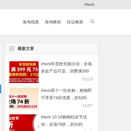
iHerb
海淘优惠
海淘教程
转运教程
最新文章
iHerb年货抢先购活动：全场
多款产品可选，消费满399
元即享75折
01/13
iHerb双十一狂欢购，购物即
可享受74折优惠，折扣码
DOUBLE1124
11/07
iHerb 10.10购物狂欢节活
动：全场78折，折扣码