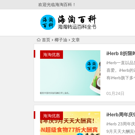
欢迎光临海淘百科！
首页
椰子油
文章
iHerb 8
海淘优惠
iHerb一直
喜爱。iHer
有iHerb旗下
01月24日
iHerb周
海淘优惠
iHerb 23
9月天天大酬宾促销商品