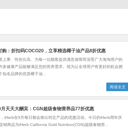
折限时购：折扣码COCO20，立享精选椰子油产品8折优惠
以品质上乘、性价比高、为每一位顾客提供满意保障而深受广大海淘用户的
b的许多健康产品能够满足您的营养需求。现为让全球用户有更好的机会拥
多个知名品牌的优质椰子油...
阅读全文
年庆9月天天大酬宾：CGN超级食物营养品77折优惠
周年庆，iHerb在9月每日都会推出特定产品的优惠活动。今日的iHerb周年庆
为iHerb California Gold Nutrition(CGN)超级食物营...