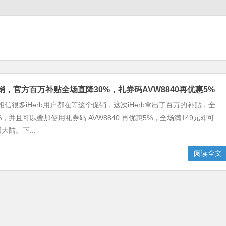
促销，官方百万补贴全场直降30%，礼券码AVW8840再优惠5%
！相信很多iHerb用户都在等这个促销，这次iHerb拿出了百万的补贴，全
，并且可以叠加使用礼券码 AVW8840 再优惠5%，全场满149元即可
陆。下...
阅读全文