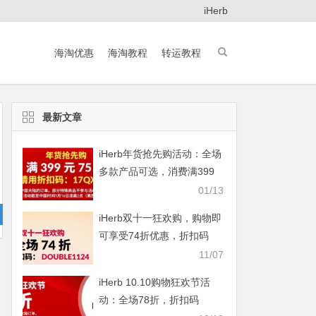
iHerb
海淘优惠
海淘教程
转运教程
最新文章
iHerb年货抢先购活动：全场
多款产品可选，消费满399
元即享75折
01/13
iHerb双十一狂欢购，购物即
可享受74折优惠，折扣码
DOUBLE1124
11/07
iHerb 10.10购物狂欢节活
动：全场78折，折扣码