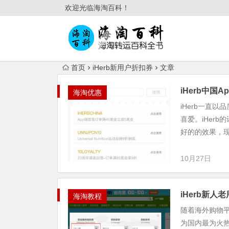
欢迎光临海淘百科！
首页
iHerb新用户折扣券
文章
iHerb中
海淘优惠
iHerb一直
喜爱。iHer
好的的效果，现
10月27日
iHerb新人
海淘教程
随着海外购物平
为国内最为火