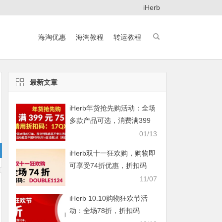
iHerb
海淘优惠
海淘教程
转运教程
最新文章
iHerb年货抢先购活动：全场
多款产品可选，消费满399
元即享75折
01/13
iHerb双十一狂欢购，购物即
可享受74折优惠，折扣码
DOUBLE1124
11/07
iHerb 10.10购物狂欢节活
动：全场78折，折扣码