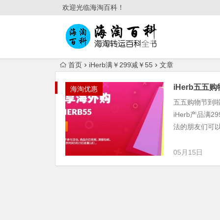
欢迎光临海淘百科！
首页
iHerb满￥299减￥55
文章
iHerb五五
海淘优惠
五五购物节到啦
iHerb产品
法的朋友们可以
05月15日