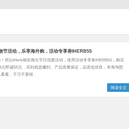
购物节活动，乐享海外购，活动专享劵IHERB55
！所以iHerb相应推出节日优惠活动，使用活动专享劵IHERB55，购买
满299元即减55元，买到就是赚到。产品质量保证，品质也优良，有海淘想
看看，千万不要错...
阅读全文