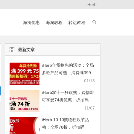
iHerb
海淘优惠
海淘教程
转运教程
最新文章
iHerb年货抢先购活动：全场
多款产品可选，消费满399
元即享75折
01/13
iHerb双十一狂欢购，购物即
可享受74折优惠，折扣码
DOUBLE1124
11/07
iHerb 10.10购物狂欢节活
动：全场78折，折扣码