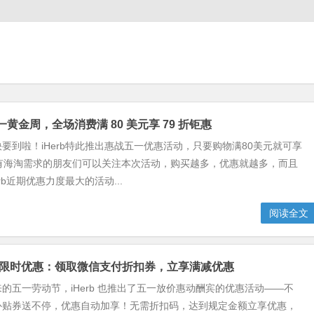
五一黄金周，全场消费满 80 美元享 79 折钜惠
要到啦！iHerb特此推出惠战五一优惠活动，只要购物满80美元就可享
，有海淘需求的朋友们可以关注本次活动，购买越多，优惠就越多，而且
rb近期优惠力度最大的活动...
阅读全文
劳动节限时优惠：领取微信支付折扣券，立享满减优惠
的五一劳动节，iHerb 也推出了五一放价惠动酬宾的优惠活动——不
补贴券送不停，优惠自动加享！无需折扣码，达到规定金额立享优惠，