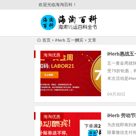
欢迎光临海淘百科！
首页
iHerb 五一酬宾
文章
iHerb惠战
海淘优惠
五一黄金周就快
受79折钜惠
本次活动是iHe
04月30日
iHerb 
海淘优惠
为庆祝即将到来
限量微信支付