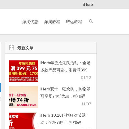
iHerb
海淘优惠
海淘教程
转运教程
最新文章
iHerb年货抢先购活动：全场
多款产品可选，消费满399
元即享75折
01/13
iHerb双十一狂欢购，购物即
可享受74折优惠，折扣码
DOUBLE1124
11/07
iHerb 10.10购物狂欢节活
动：全场78折，折扣码