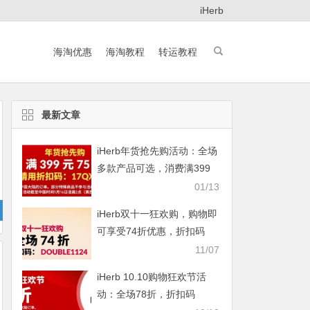
iHerb
海淘优惠
海淘教程
转运教程
最新文章
iHerb年货抢先购活动：全场
多款产品可选，消费满399
元即享75折
01/13
iHerb双十一狂欢购，购物即
可享受74折优惠，折扣码
DOUBLE1124
11/07
iHerb 10.10购物狂欢节活
动：全场78折，折扣码