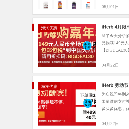
05月01日
iHerb 4
海淘优惠
除了今天分析的
品购满149元
【BIGDEAL
04月22日
iHerb 
海淘优惠
为庆祝即将到来
限量微信支付
多买多优惠，优
04月22日