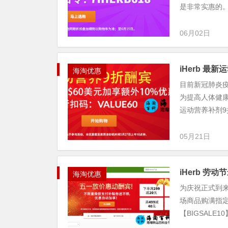
是非常实惠的。包
06月02日
iHerb 
海淘优惠
目前新冠肺炎
为提高人体健康
运动营养补剂9
05月21日
iHerb 
海淘优惠
为庆祝正式到来
场商品购满指
【BIGSALE1