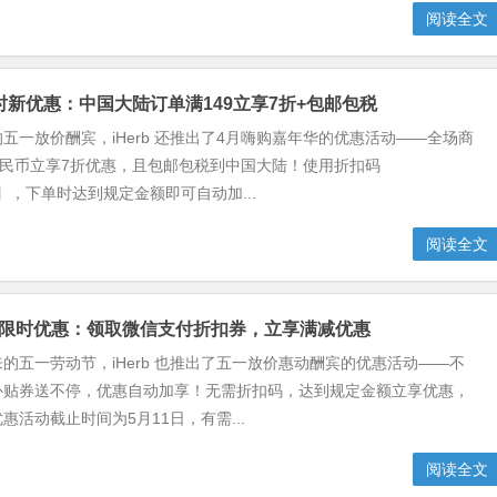
阅读全文
月限时新优惠：中国大陆订单满149立享7折+包邮包税
五一放价酬宾，iHerb 还推出了4月嗨购嘉年华的优惠活动——全场商
人民币立享7折优惠，且包邮包税到中国大陆！使用折扣码
30】，下单时达到规定金额即可自动加...
阅读全文
劳动节限时优惠：领取微信支付折扣券，立享满减优惠
的五一劳动节，iHerb 也推出了五一放价惠动酬宾的优惠活动——不
补贴券送不停，优惠自动加享！无需折扣码，达到规定金额立享优惠，
惠活动截止时间为5月11日，有需...
阅读全文