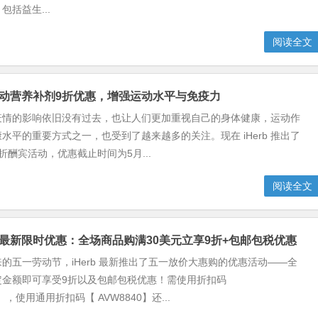
括益生...
阅读全文
最新运动营养补剂9折优惠，增强运动水平与免疫力
疫情的影响依旧没有过去，也让人们更加重视自己的身体健康，运动作
水平的重要方式之一，也受到了越来越多的关注。现在 iHerb 推出了
折酬宾活动，优惠截止时间为5月...
阅读全文
劳动节最新限时优惠：全场商品购满30美元立享9折+包邮包税优惠
的五一劳动节，iHerb 最新推出了五一放价大惠购的优惠活动——全
定金额即可享受9折以及包邮包税优惠！需使用折扣码
0】，使用通用折扣码【 AVW8840】还...