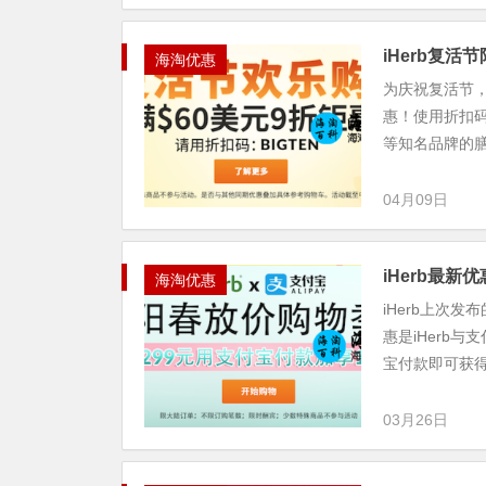
iHerb复活
海淘优惠
为庆祝复活节，
惠！使用折扣码【B
等知名品牌的膳食
04月09日
iHerb最
海淘优惠
iHerb上次
惠是iHerb
宝付款即可获得1
03月26日