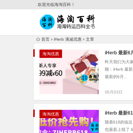
欢迎光临海淘百科！
首页
iHerb 满减优惠
文章
iHerb 最
海淘优惠
昨天我们为大家介
顾：iHerb 
最新的6月...
06月03日
iHerb 最
海淘优惠
随着618的临
也最新上线了 6