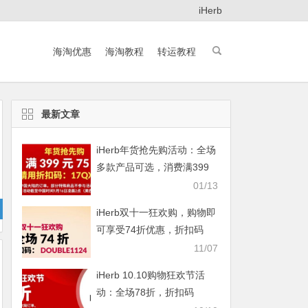
iHerb
海淘优惠
海淘教程
转运教程
最新文章
iHerb年货抢先购活动：全场
多款产品可选，消费满399
元即享75折
01/13
iHerb双十一狂欢购，购物即
可享受74折优惠，折扣码
DOUBLE1124
11/07
iHerb 10.10购物狂欢节活
动：全场78折，折扣码