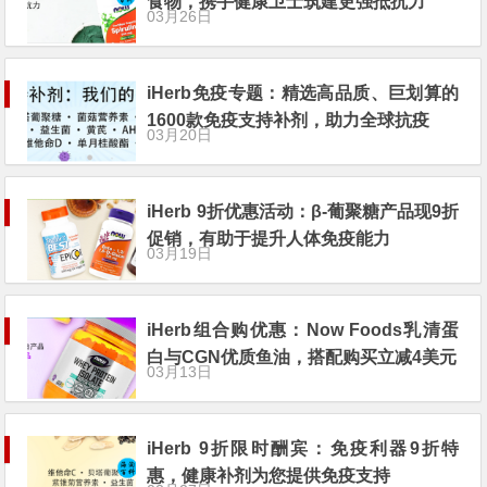
食物，携手健康卫士筑建更强抵抗力
03月26日
iHerb免疫专题：精选高品质、巨划算的
1600款免疫支持补剂，助力全球抗疫
03月20日
iHerb 9折优惠活动：β-葡聚糖产品现9折
促销，有助于提升人体免疫能力
03月19日
iHerb组合购优惠：Now Foods乳清蛋
白与CGN优质鱼油，搭配购买立减4美元
03月13日
iHerb 9折限时酬宾：免疫利器9折特
惠，健康补剂为您提供免疫支持