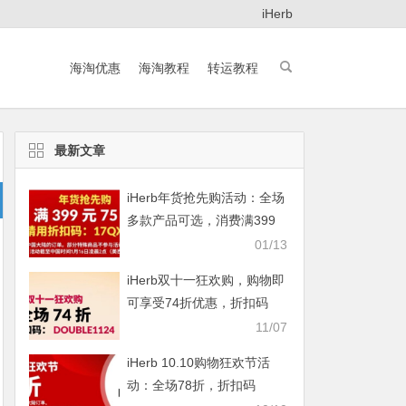
iHerb
海淘优惠
海淘教程
转运教程
最新文章
iHerb年货抢先购活动：全场
多款产品可选，消费满399
元即享75折
01/13
iHerb双十一狂欢购，购物即
可享受74折优惠，折扣码
DOUBLE1124
11/07
iHerb 10.10购物狂欢节活
动：全场78折，折扣码