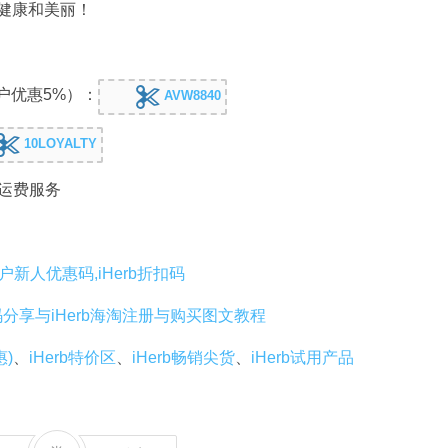
启健康和美丽！
户优惠5%）：
AVW8840
10LOYALTY
免运费服务
老用户新人优惠码,iHerb折扣码
码分享与iHerb海淘注册与购买图文教程
惠)
、
iHerb特价区
、
iHerb畅销尖货
、
iHerb试用产品