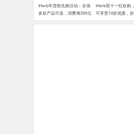
iHerb年货抢先购活动：全场
iHerb双十一狂欢购
多款产品可选，消费满399元
可享受74折优惠，
即享75折
DOUBLE1124