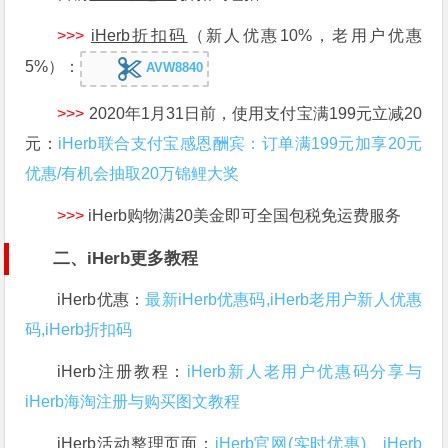
>>>
iHerb折扣码
（新人优惠10%，老用户优惠
5%）：
AVW8840
>>>
2020年1月31日前，使用支付宝满199元立减20
元：
iHerb联合支付宝感恩酬宾：订单满199元加享20元
优惠/有机会抽取20万锦鲤大奖
>>>
iHerb购物满20美金即可全国包税免运费服务
二、iHerb更多教程
iHerb优惠：
最新iHerb优惠码,iHerb老用户新人优惠
码,iHerb折扣码
iHerb注册教程：
iHerb新人老用户优惠码分享与
iHerb海淘注册与购买图文教程
iHerb活动整理页面：
iHerb官网(实时优惠)
、
iHerb