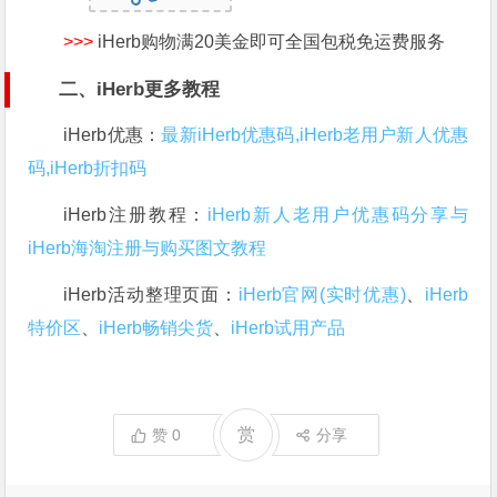
>>>
iHerb购物满20美金即可全国包税免运费服务
二、iHerb更多教程
iHerb优惠：
最新iHerb优惠码,iHerb老用户新人优惠
码,iHerb折扣码
iHerb注册教程：
iHerb新人老用户优惠码分享与
iHerb海淘注册与购买图文教程
iHerb活动整理页面：
iHerb官网(实时优惠)
、
iHerb
特价区
、
iHerb畅销尖货
、
iHerb试用产品
赏
赞
0
分享