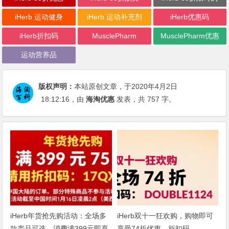
iHerb 运动健身
iHerb 运动补充剂
iHerb优惠码
iHerb折扣码
MusclePharm
MusclePharm优惠
运动营养品
版权声明：
本站原创文章，于2020年4月2日
18:12:16
，由
海淘优惠
发表，共 757 字。
iHerb年货抢先购活动：全场多
iHerb双十一狂欢购，购物即可
款产品可选，消费满399元即享
享受74折优惠，折扣码