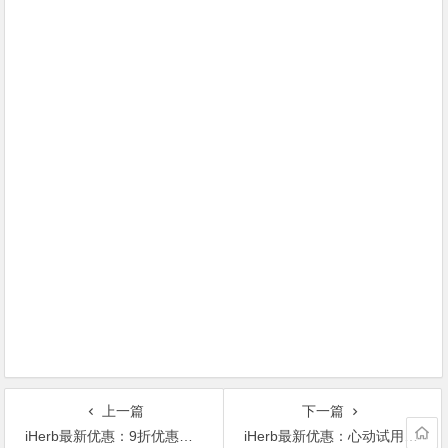
上一篇
下一篇
iHerb最新优惠：9折优惠价购买菌菇营养素，全面提升身体抵抗力
iHerb最新优惠：心动试用价购买口碑热销商品，最高可享受90%折扣