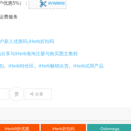
户优惠5%）：
AVW8840
免运费服务
老用户新人优惠码,iHerb折扣码
码分享与iHerb海淘注册与购买图文教程
惠)
、
iHerb特价区
、
iHerb畅销尖货
、
iHerb试用产品
赏
分享
iHerb9折优惠
iHerb折扣码
Oslomega