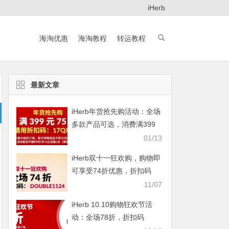
iHerb
海淘优惠
海淘教程
转运教程
最新文章
iHerb年货抢先购活动：全场
多款产品可选，消费满399
元即享75折
01/13
iHerb双十一狂欢购，购物即
可享受74折优惠，折扣码
DOUBLE1124
11/07
iHerb 10.10购物狂欢节活
动：全场78折，折扣码