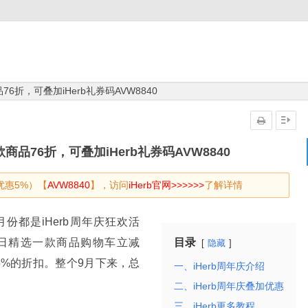
6折，可叠加iHerb礼券码AVW8840
商品76折，可叠加iHerb礼券码AVW8840
优惠5%）【
AVW8840
】，访问
iHerb官网>>>>>>
了解详情
月份都是iHerb周年庆狂欢活
，每日精选一款商品购物车立减
目录
隐藏
5%的折扣。整个9月下来，总
一、iHerb周年庆介绍
二、iHerb周年庆叠加优惠
三、iHerb更多教程