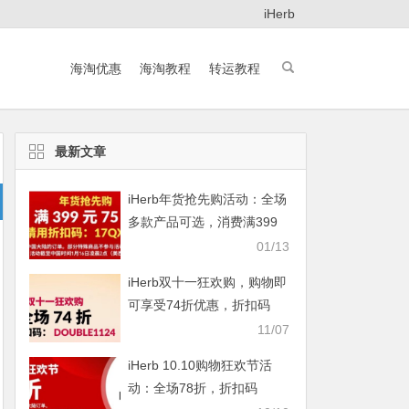
iHerb
海淘优惠
海淘教程
转运教程
最新文章
iHerb年货抢先购活动：全场
多款产品可选，消费满399
元即享75折
01/13
iHerb双十一狂欢购，购物即
可享受74折优惠，折扣码
DOUBLE1124
11/07
iHerb 10.10购物狂欢节活
动：全场78折，折扣码