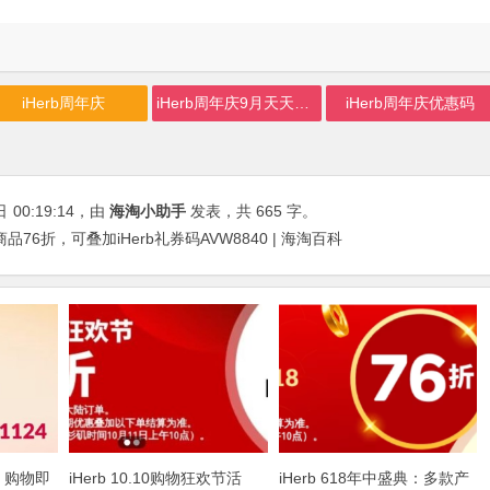
iHerb周年庆
iHerb周年庆9月天天大酬宾
iHerb周年庆优惠码
日
00:19:14
，由
海淘小助手
发表，共 665 字。
品76折，可叠加iHerb礼券码AVW8840 | 海淘百科
，购物即
iHerb 10.10购物狂欢节活
iHerb 618年中盛典：多款产