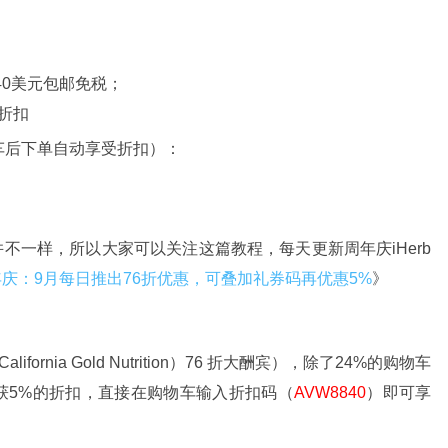
40美元包邮免税；
折扣
车后下单自动享受折扣）：
品并不一样，所以大家可以关注这篇教程，每天更新周年庆iHerb
24周年庆：9月每日推出76折优惠，可叠加礼券码再优惠5%
》
ornia Gold Nutrition）76 折大酬宾），除了24%的购物车
获5%的折扣，直接在购物车输入折扣码（
AVW8840
）即可享