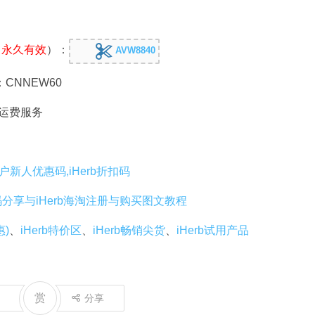
，
永久有效
）：
AVW8840
：CNNEW60
免运费服务
老用户新人优惠码,iHerb折扣码
码分享与iHerb海淘注册与购买图文教程
惠)
、
iHerb特价区
、
iHerb畅销尖货
、
iHerb试用产品
赏
分享