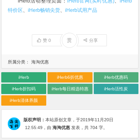
iHerb活动整理页面：
iHerb官网(实时优惠)
、
iHerb
特价区
、
iHerb畅销尖货
、
iHerb试用产品
赏
赞
0
分享
所属分类：
海淘优惠
iHerb
iHerb6折优惠
iHerb优惠码
iHerb折扣码
iHerb每日精选特惠
iHerb活性炭
iHerb清体养颜
版权声明：
本站原创文章，于2019年11月20日
12:55:49
，由
海淘优惠
发表，共 704 字。