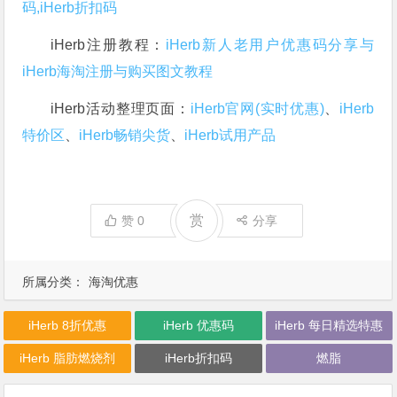
码,iHerb折扣码
iHerb注册教程：
iHerb新人老用户优惠码分享与
iHerb海淘注册与购买图文教程
iHerb活动整理页面：
iHerb官网(实时优惠)
、
iHerb
特价区
、
iHerb畅销尖货
、
iHerb试用产品
赏
赞
0
分享
所属分类：
海淘优惠
iHerb 8折优惠
iHerb 优惠码
iHerb 每日精选特惠
iHerb 脂肪燃烧剂
iHerb折扣码
燃脂