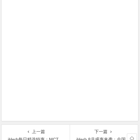
上一篇
下一篇
iHerb每日精选特惠：MCT（甘油三酯）油让你更强壮只要$7
iHerb 8月盛惠来袭：全国免邮+9折优惠码实时立减