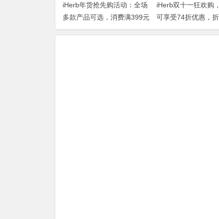
iHerb年货抢先购活动：全场
iHerb双十一狂欢购
多款产品可选，消费满399元
可享受74折优惠，
即享75折
DOUBLE1124