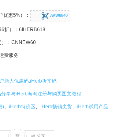
户优惠5%）：
AVW8840
6折）：6IHERB618
元）：CNNEW60
免运费服务
老用户新人优惠码,iHerb折扣码
码分享与iHerb海淘注册与购买图文教程
惠)
、
iHerb特价区
、
iHerb畅销尖货
、
iHerb试用产品
赏
分享