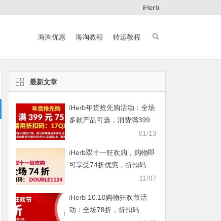
iHerb
海淘优惠
海淘教程
转运教程
最新文章
iHerb年货抢先购活动：全场
多款产品可选，消费满399
元即享75折
01/13
iHerb双十一狂欢购，购物即
可享受74折优惠，折扣码
DOUBLE1124
11/07
iHerb 10.10购物狂欢节活
动：全场78折，折扣码