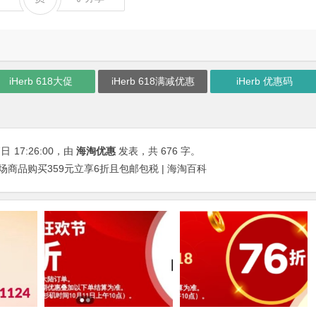
iHerb 618大促
iHerb 618满减优惠
iHerb 优惠码
7日
17:26:00
，由
海淘优惠
发表，共 676 字。
，全场商品购买359元立享6折且包邮包税 | 海淘百科