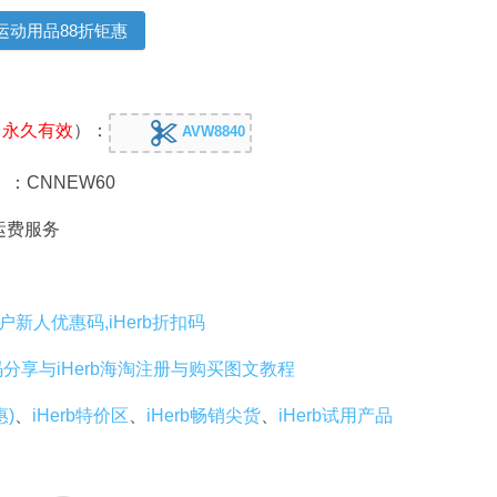
运动用品88折钜惠
，
永久有效
）：
AVW8840
）：CNNEW60
免运费服务
老用户新人优惠码,iHerb折扣码
码分享与iHerb海淘注册与购买图文教程
惠)
、
iHerb特价区
、
iHerb畅销尖货
、
iHerb试用产品