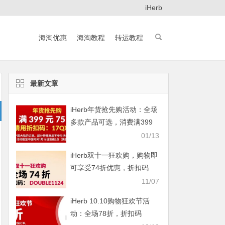
iHerb
海淘优惠
海淘教程
转运教程
最新文章
iHerb年货抢先购活动：全场
多款产品可选，消费满399
元即享75折
01/13
iHerb双十一狂欢购，购物即
可享受74折优惠，折扣码
DOUBLE1124
11/07
iHerb 10.10购物狂欢节活
动：全场78折，折扣码