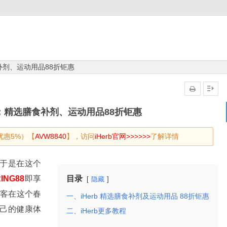
补剂、运动用品88折钜惠
动：精选膳食补剂、运动用品88折钜惠
优惠5%）【
AVW8840
】，访问
iHerb官网>>>>>>
了解详情
，于是在这个
ING88
即享
目录
隐藏
顾客在这个春
一、iHerb 精选膳食补剂及运动用品 88折钜惠
己的健康体
二、iHerb更多教程