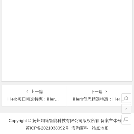
上一篇
下一篇
iHerb每日精选特惠：iHerb虾青素3折优惠
iHerb每周精选特惠：iHerb第41周优惠汇总
文
章
Copyright © 扬州翎途智能科技有限公司版权所有 备案主体号：
导
苏ICP备2021038092号
海淘百科
.
站点地图