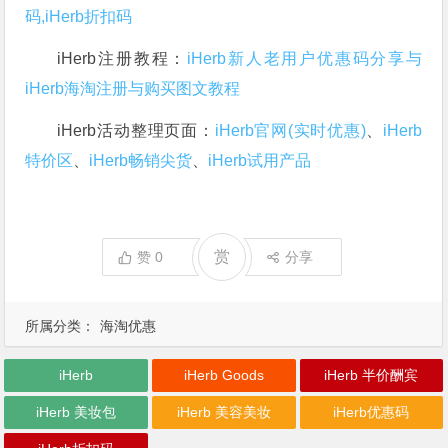
码,iHerb折扣码
iHerb注册教程：
iHerb新人老用户优惠码分享与
iHerb海淘注册与购买图文教程
iHerb活动整理页面：
iHerb官网(实时优惠)
、
iHerb
特价区
、
iHerb畅销尖货
、
iHerb试用产品
赏
赞
0
分享
所属分类：
海淘优惠
iHerb
iHerb Goods
iHerb 半价酬宾
iHerb 美妆包
iHerb 美容美妆
iHerb优惠码