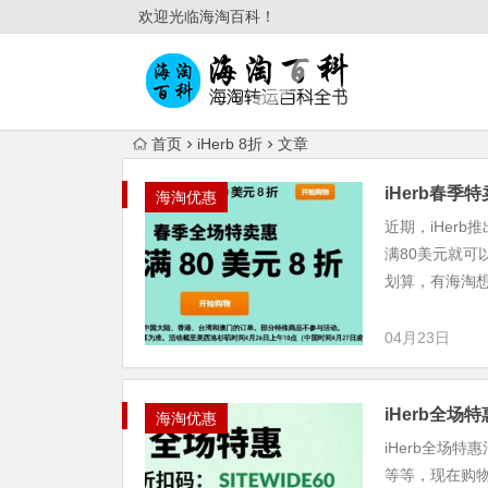
欢迎光临海淘百科！
首页
iHerb 8折
文章
iHerb春季
海淘优惠
近期，iHer
满80美元就可
划算，有海淘想
04月23日
iHerb全场
海淘优惠
iHerb全场
等等，现在购物