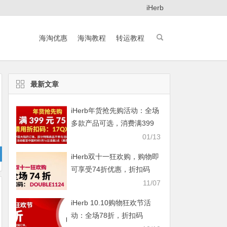
iHerb
海淘优惠
海淘教程
转运教程
最新文章
iHerb年货抢先购活动：全场
多款产品可选，消费满399
元即享75折
01/13
iHerb双十一狂欢购，购物即
可享受74折优惠，折扣码
DOUBLE1124
11/07
iHerb 10.10购物狂欢节活
动：全场78折，折扣码