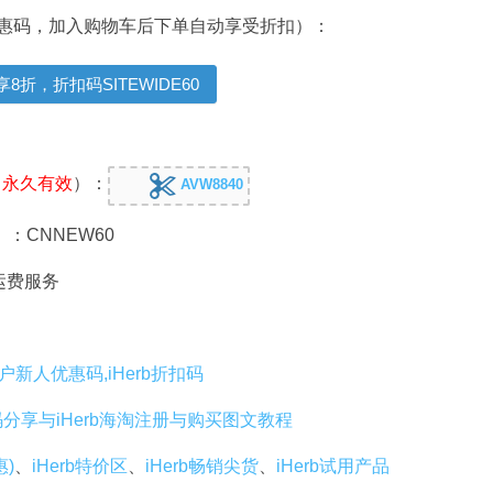
优优惠码，加入购物车后下单自动享受折扣）：
8折，折扣码SITEWIDE60
，
永久有效
）：
AVW8840
）：CNNEW60
免运费服务
老用户新人优惠码,iHerb折扣码
码分享与iHerb海淘注册与购买图文教程
惠)
、
iHerb特价区
、
iHerb畅销尖货
、
iHerb试用产品