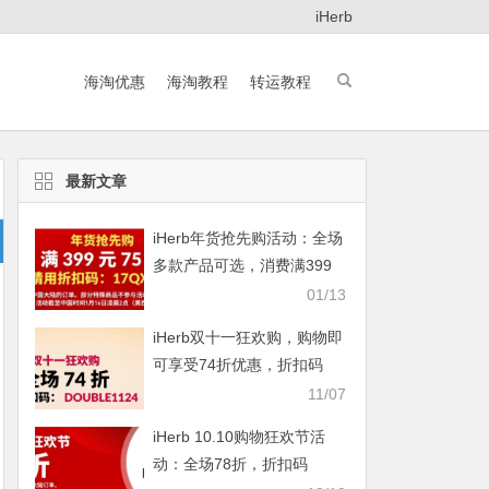
iHerb
海淘优惠
海淘教程
转运教程
最新文章
iHerb年货抢先购活动：全场
多款产品可选，消费满399
元即享75折
01/13
iHerb双十一狂欢购，购物即
可享受74折优惠，折扣码
DOUBLE1124
11/07
iHerb 10.10购物狂欢节活
动：全场78折，折扣码