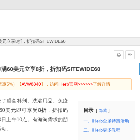
美元立享8折，折扣码SITEWIDE60
满60美元立享8折，折扣码SITEWIDE60
优惠5%）【
AVW8840
】，访问
iHerb官网>>>>>>
了解详情
盖了膳食补剂、洗浴用品、免疫
60美元即可享受
8折
，折扣码
目录
隐藏
0日上午10点。有海淘需求的朋
一、iHerb全场特惠活动
活动。
二、iHerb更多教程