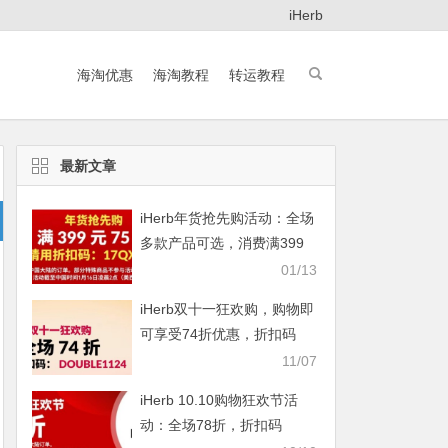
iHerb
海淘优惠
海淘教程
转运教程
最新文章
iHerb年货抢先购活动：全场
多款产品可选，消费满399
元即享75折
01/13
iHerb双十一狂欢购，购物即
可享受74折优惠，折扣码
DOUBLE1124
11/07
iHerb 10.10购物狂欢节活
动：全场78折，折扣码