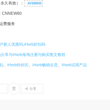
，永久有效）：
AVW8840
：CNNEW60
免运费服务
老用户新人优惠码,iHerb折扣码
码分享与iHerb海淘注册与购买图文教程
惠)
、
iHerb特价区
、
iHerb畅销尖货
、
iHerb试用产品
赏
分享